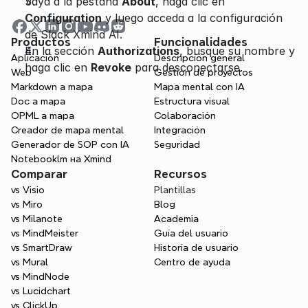
Vaya a la pestaña 
About
, haga clic en 
Configuration
 y luego acceda a la configuración 
de Slack Xmind AI.
Productos
Funcionalidades
En la sección 
Authorizations
, busque su nombre y 
Aplicación
Descripción general
haga clic en 
Revoke
 para desconectarse.
Web
Gestión de proyectos
Markdown a mapa
Mapa mental con IA
Doc a mapa
Estructura visual
OPML a mapa
Colaboración
Creador de mapa mental
Integración
Generador de SOP con IA
Seguridad
Notebooklm на Xmind
Comparar
Recursos
vs Visio
Plantillas
vs Miro
Blog
vs Milanote
Academia
vs MindMeister
Guía del usuario
vs SmartDraw
Historia de usuario
vs Mural
Centro de ayuda
vs MindNode
vs Lucidchart
vs ClickUp