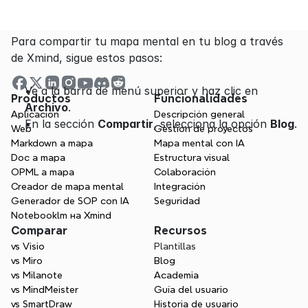
Para compartir tu mapa mental en tu blog a través 
de Xmind, sigue estos pasos:
Ve a la barra de menú superior y haz clic en 
Productos
Funcionalidades
Archivo
.
Aplicación
Descripción general
En la sección 
Compartir
, selecciona la opción 
Blog
.
Web
Gestión de proyectos
Markdown a mapa
Mapa mental con IA
Doc a mapa
Estructura visual
OPML a mapa
Colaboración
Creador de mapa mental
Integración
Generador de SOP con IA
Seguridad
Notebooklm на Xmind
Comparar
Recursos
vs Visio
Plantillas
vs Miro
Blog
vs Milanote
Academia
vs MindMeister
Guía del usuario
vs SmartDraw
Historia de usuario