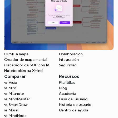
Productos
Funcionalidades
Aplicación
Descripción general
Web
Gestión de proyectos
Markdown a mapa
Mapa mental con IA
Doc a mapa
Estructura visual
OPML a mapa
Colaboración
Creador de mapa mental
Integración
Generador de SOP con IA
Seguridad
Notebooklm на Xmind
Comparar
Recursos
vs Visio
Plantillas
vs Miro
Blog
vs Milanote
Academia
vs MindMeister
Guía del usuario
vs SmartDraw
Historia de usuario
vs Mural
Centro de ayuda
vs MindNode