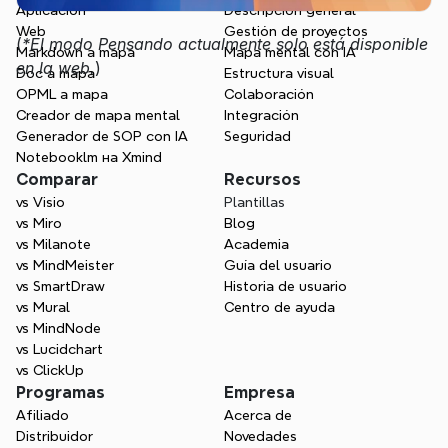
Aplicación
Descripción general
Web
Gestión de proyectos
(
*El modo Pensando actualmente solo está disponible 
Markdown a mapa
Mapa mental con IA
en la web.
)
Doc a mapa
Estructura visual
OPML a mapa
Colaboración
Creador de mapa mental
Integración
Generador de SOP con IA
Seguridad
Notebooklm на Xmind
Comparar
Recursos
vs Visio
Plantillas
vs Miro
Blog
vs Milanote
Academia
vs MindMeister
Guía del usuario
vs SmartDraw
Historia de usuario
vs Mural
Centro de ayuda
vs MindNode
vs Lucidchart
vs ClickUp
Programas
Empresa
Afiliado
Acerca de
Distribuidor
Novedades