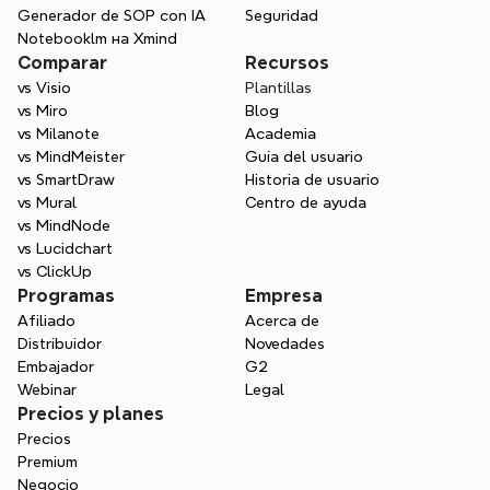
Generador de SOP con IA
Seguridad
Notebooklm на Xmind
Comparar
Recursos
vs Visio
Plantillas
vs Miro
Blog
vs Milanote
Academia
vs MindMeister
Guía del usuario
vs SmartDraw
Historia de usuario
vs Mural
Centro de ayuda
vs MindNode
vs Lucidchart
vs ClickUp
Programas
Empresa
Afiliado
Acerca de
Distribuidor
Novedades
Embajador
G2
Webinar
Legal
Precios y planes
Precios
Premium
Negocio