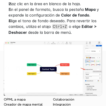
Haz clic en la área en blanco de la hoja.
En el panel de formato, busca la pestaña 
Mapa
 y 
expande la configuración de 
Color de fondo
.
Elige el tono de fondo deseado. Para revertir los 
cambios, utiliza el atajo 
 o elige 
Editar > 
Ctrl+Z
Deshacer
 desde la barra de menú.
Productos
Funcionalidades
Aplicación
Descripción general
Web
Gestión de proyectos
Markdown a mapa
Mapa mental con IA
Doc a mapa
Estructura visual
OPML a mapa
Colaboración
Creador de mapa mental
Integración