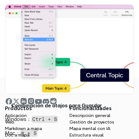
Combinación de atajos para Guardar
Productos
Funcionalidades
Aplicación
Descripción general
Windows：
Ctrl + S
Web
Gestión de proyectos
Markdown a mapa
Mapa mental con IA
Mac：
⌘ + S
Doc a mapa
Estructura visual