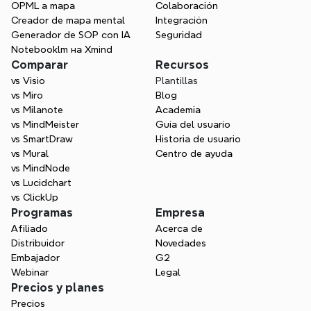
OPML a mapa
Colaboración
Creador de mapa mental
Integración
Generador de SOP con IA
Seguridad
Notebooklm на Xmind
Comparar
Recursos
vs Visio
Plantillas
vs Miro
Blog
vs Milanote
Academia
vs MindMeister
Guía del usuario
vs SmartDraw
Historia de usuario
vs Mural
Centro de ayuda
vs MindNode
vs Lucidchart
vs ClickUp
Programas
Empresa
Afiliado
Acerca de
Distribuidor
Novedades
Embajador
G2
Webinar
Legal
Precios y planes
Precios