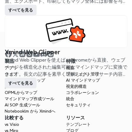
置、エクスポート、印刷してもマップ全体には影響を与え
ません。
すべてを見る
Xmind Web Clipper
Xmind Web Clipperを使えば、Chromeから直接、ウェブ
製品
特徴
ページを構造化された編集可能なマインドマップに変換で
アプリ
概要
きます。長文の記事を素早く理解したり、リサーチ内容を
ウェブ
プロジェクト管理
Markdownからマップ
AI マインドマップ
整理したり、後で簡単に確認して活用できる形式で役立つ
すべてを見る
文書からマップ
視覚的構造
情報を保存したりするのに役立ちます。
OPMLからマップ
コラボレーション
マインドマップ作成ツール
統合
AI SOP 生成ツール
セキュリティ
Notebooklm から Xmindへ
比較する
リソース
vs Visio
テンプレート
vs Miro
ブログ