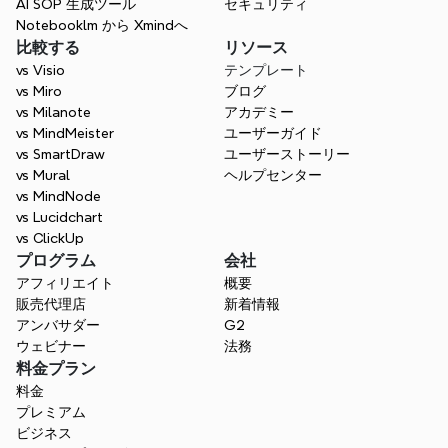
AI SOP 生成ツール
セキュリティ
Notebooklm から Xmindへ
比較する
リソース
vs Visio
テンプレート
vs Miro
ブログ
vs Milanote
アカデミー
vs MindMeister
ユーザーガイド
vs SmartDraw
ユーザーストーリー
vs Mural
ヘルプセンター
vs MindNode
vs Lucidchart
vs ClickUp
プログラム
会社
アフィリエイト
概要
販売代理店
新着情報
アンバサダー
G2
ウェビナー
法務
料金プラン
料金
プレミアム
ビジネス