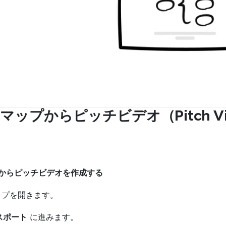
マップからピッチビデオ（Pitch V
からピッチビデオを作成する
マップを開きます。
クスポート
 に進みます。