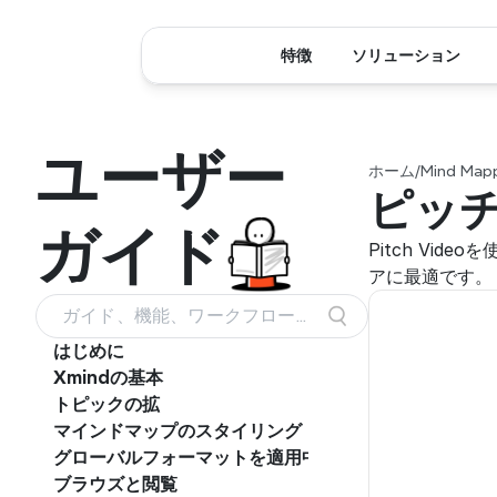
特徴
ソリューション
ユーザー
ホーム
/
Mind Mapp
ピッ
ガイド
Pitch V
アに最適です。
ガイド、機能、ワークフロー
を検索
はじめに
Xmindの基本
トピックの拡
マインドマップのスタイリング
グローバルフォーマットを適用中
ブラウズと閲覧