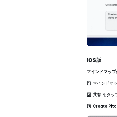
iOS版
マインドマップ
1️⃣ マインド
2️⃣ 
共有
 をタッ
3️⃣ 
Create Pitc