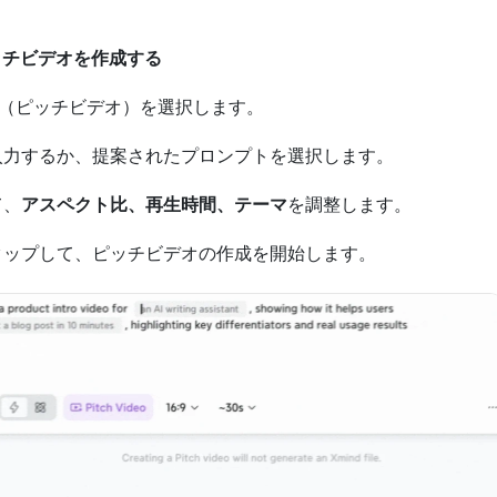
でピッチビデオを作成する
（ピッチビデオ）を選択します。
アを入力するか、提案されたプロンプトを選択します。
て、
アスペクト比、再生時間、テーマ
を調整します。
」をタップして、ピッチビデオの作成を開始します。