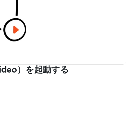
ideo）を起動する