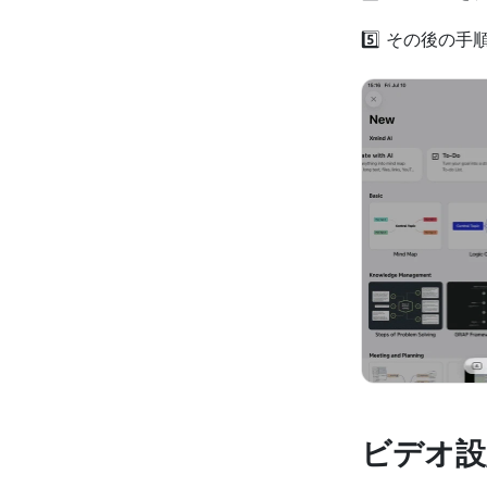
5️⃣ その後の
ビデオ設