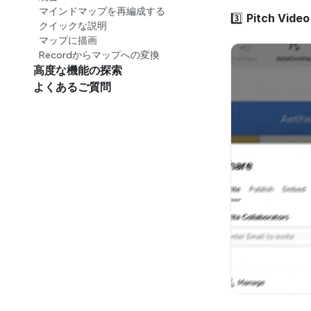
マインドマップを再編成する
3️⃣ 
Pitch Video
クイックな説明
マップに描画
Recordからマップへの変換
高度な機能の探索
よくあるご質問