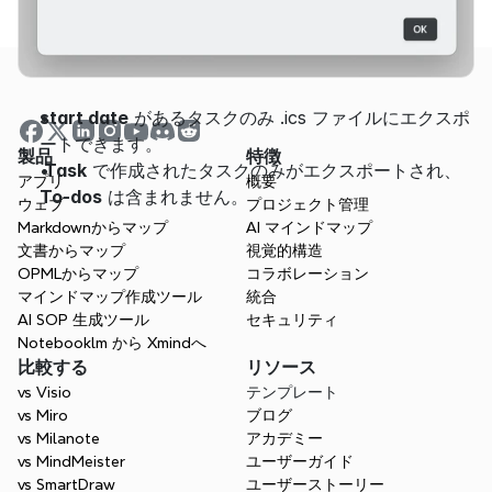
start date
 があるタスクのみ .ics ファイルにエクスポ
ートできます。 
製品
特徴
 Task
 で作成されたタスクのみがエクスポートされ、
アプリ
概要
To-dos
 は含まれません。
ウェブ
プロジェクト管理
Markdownからマップ
AI マインドマップ
文書からマップ
視覚的構造
OPMLからマップ
コラボレーション
マインドマップ作成ツール
統合
AI SOP 生成ツール
セキュリティ
Notebooklm から Xmindへ
比較する
リソース
vs Visio
テンプレート
vs Miro
ブログ
vs Milanote
アカデミー
vs MindMeister
ユーザーガイド
vs SmartDraw
ユーザーストーリー