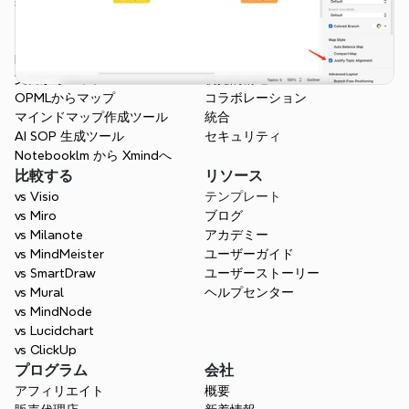
製品
特徴
アプリ
概要
ウェブ
プロジェクト管理
Markdownからマップ
AI マインドマップ
文書からマップ
視覚的構造
OPMLからマップ
コラボレーション
マインドマップ作成ツール
統合
AI SOP 生成ツール
セキュリティ
Notebooklm から Xmindへ
比較する
リソース
vs Visio
テンプレート
vs Miro
ブログ
vs Milanote
アカデミー
vs MindMeister
ユーザーガイド
vs SmartDraw
ユーザーストーリー
vs Mural
ヘルプセンター
vs MindNode
vs Lucidchart
vs ClickUp
プログラム
会社
アフィリエイト
概要