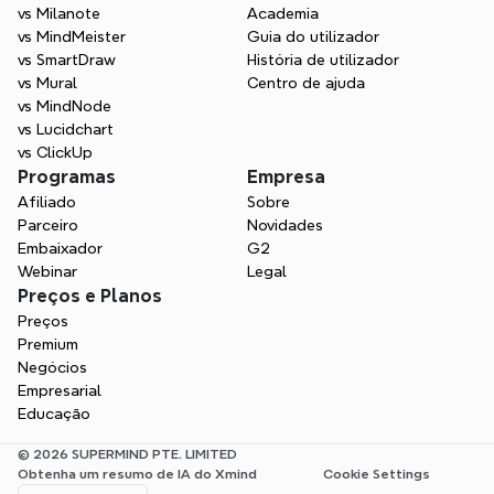
vs Milanote
Academia
vs MindMeister
Guia do utilizador
vs SmartDraw
História de utilizador
vs Mural
Centro de ajuda
vs MindNode
vs Lucidchart
vs ClickUp
Programas
Empresa
Afiliado
Sobre
Parceiro
Novidades
Embaixador
G2
Webinar
Legal
Preços e Planos
Preços
Premium
Negócios
Empresarial
Educação
© 2026 SUPERMIND PTE. LIMITED
Obtenha um resumo de IA do Xmind
Cookie Settings
Select Language