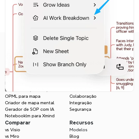
Produtos
Funcionalidades
Aplicativo
Visão Geral
Web
Gestão de projetos
Markdown para mapa
Mapa mental de IA
Documento para mapa
Estrutura visual
OPML para mapa
Colaboração
Criador de mapa mental
Integração
Gerador de SOP com IA
Segurança
Notebooklm para Xmind
Comparar
Recursos
vs Visio
Modelos
vs Miro
Blog