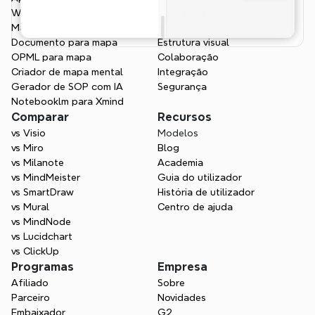
Web
Gestão de projetos
Markdown para mapa
Mapa mental de IA
Documento para mapa
Estrutura visual
OPML para mapa
Colaboração
Criador de mapa mental
Integração
Gerador de SOP com IA
Segurança
Notebooklm para Xmind
Comparar
Recursos
vs Visio
Modelos
vs Miro
Blog
vs Milanote
Academia
vs MindMeister
Guia do utilizador
vs SmartDraw
História de utilizador
vs Mural
Centro de ajuda
vs MindNode
vs Lucidchart
vs ClickUp
Programas
Empresa
Afiliado
Sobre
Parceiro
Novidades
Embaixador
G2