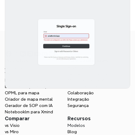
Produtos
Funcionalidades
Aplicativo
Visão Geral
Web
Gestão de projetos
Markdown para mapa
Mapa mental de IA
Documento para mapa
Estrutura visual
OPML para mapa
Colaboração
Criador de mapa mental
Integração
Gerador de SOP com IA
Segurança
Notebooklm para Xmind
Comparar
Recursos
vs Visio
Modelos
vs Miro
Blog