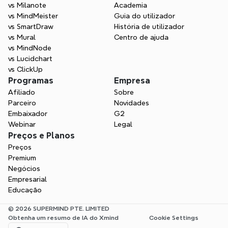
vs Milanote
Academia
vs MindMeister
Guia do utilizador
vs SmartDraw
História de utilizador
vs Mural
Centro de ajuda
vs MindNode
vs Lucidchart
vs ClickUp
Programas
Empresa
Afiliado
Sobre
Parceiro
Novidades
Embaixador
G2
Webinar
Legal
Preços e Planos
Preços
Premium
Negócios
Empresarial
Educação
© 2026 SUPERMIND PTE. LIMITED
Obtenha um resumo de IA do Xmind
Cookie Settings
Select Language