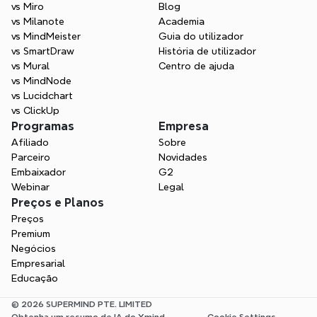
vs Miro
Blog
vs Milanote
Academia
vs MindMeister
Guia do utilizador
vs SmartDraw
História de utilizador
vs Mural
Centro de ajuda
vs MindNode
vs Lucidchart
vs ClickUp
Programas
Empresa
Afiliado
Sobre
Parceiro
Novidades
Embaixador
G2
Webinar
Legal
Preços e Planos
Preços
Premium
Negócios
Empresarial
Educação
© 2026 SUPERMIND PTE. LIMITED
Obtenha um resumo de IA do Xmind
Cookie Settings