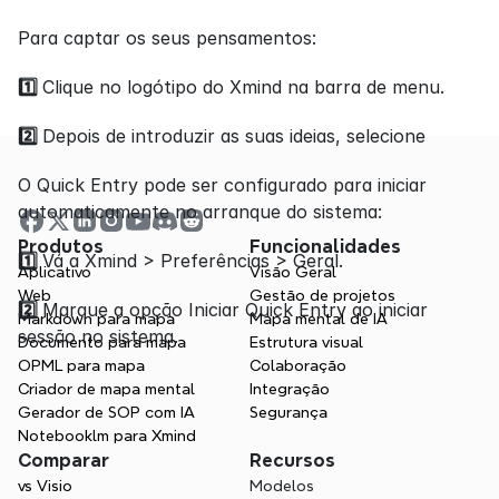
Para captar os seus pensamentos:
1️⃣ 
Clique no logótipo do Xmind na barra de menu.
2️⃣ 
Depois de introduzir as suas ideias, selecione
O Quick Entry pode ser configurado para iniciar 
automaticamente no arranque do sistema:
Produtos
Funcionalidades
1️⃣ 
Vá a Xmind > Preferências > Geral.
Aplicativo
Visão Geral
Web
Gestão de projetos
2️⃣ 
Marque a opção Iniciar Quick Entry ao iniciar 
Markdown para mapa
Mapa mental de IA
sessão no sistema.
Documento para mapa
Estrutura visual
OPML para mapa
Colaboração
Criador de mapa mental
Integração
Gerador de SOP com IA
Segurança
Notebooklm para Xmind
Comparar
Recursos
vs Visio
Modelos