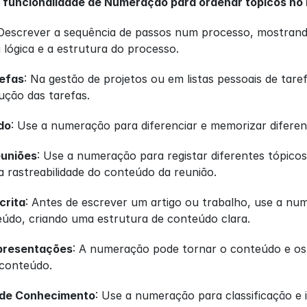
a funcionalidade de Numeração para ordenar tópicos no
 Descrever a sequência de passos num processo, mostrand
lógica e a estrutura do processo.
efas
: Na gestão de projetos ou em listas pessoais de taref
ção das tarefas.
do
: Use a numeração para diferenciar e memorizar diferen
euniões
: Use a numeração para registar diferentes tópico
a rastreabilidade do conteúdo da reunião.
crita
: Antes de escrever um artigo ou trabalho, use a nu
údo, criando uma estrutura de conteúdo clara.
presentações
: A numeração pode tornar o conteúdo e os 
 conteúdo.
 de Conhecimento
: Use a numeração para classificação e i