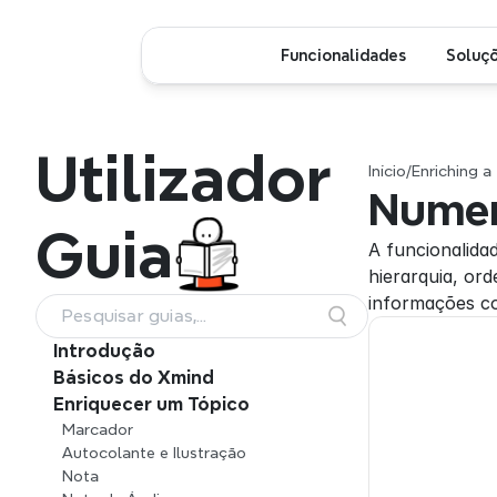
Funcionalidades
Soluç
Utilizador
Início
/
Enriching a
Nume
Guia
A funcionalida
hierarquia, or
informações co
Pesquisar guias,
funcionalidades e fluxos de
Introdução
trabalho
Básicos do Xmind
Enriquecer um Tópico
Marcador
Autocolante e Ilustração
Nota