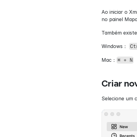
Ao iniciar o X
no painel Mapa
Também existem
Windows： 
Ct
Mac：
⌘ + N
Criar no
Selecione um c