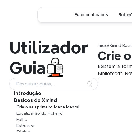
Funcionalidades
Soluç
Utilizador
Início
/
Xmind Basi
Crie 
Guia
Existem 3 form
Biblioteca". N
Pesquisar guias,
funcionalidades e fluxos de
Introdução
trabalho
Básicos do Xmind
Crie o seu primeiro Mapa Mental
Localização do Ficheiro
Folha
Estrutura
Tópico