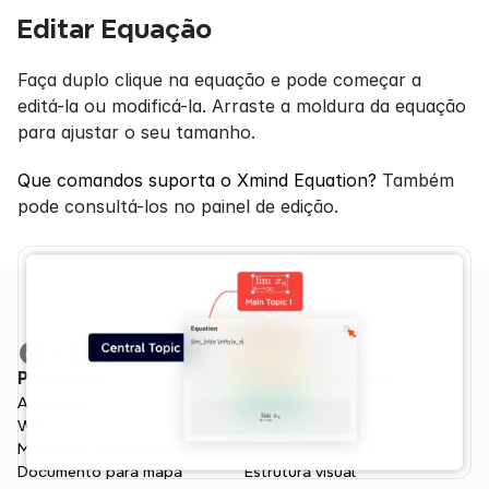
Editar Equação
Faça duplo clique na equação e pode começar a 
editá-la ou modificá-la. Arraste a moldura da equação 
para ajustar o seu tamanho.
Que comandos suporta o Xmind Equation?
 Também 
pode consultá-los no painel de edição.
Produtos
Funcionalidades
Aplicativo
Visão Geral
Web
Gestão de projetos
Markdown para mapa
Mapa mental de IA
Documento para mapa
Estrutura visual