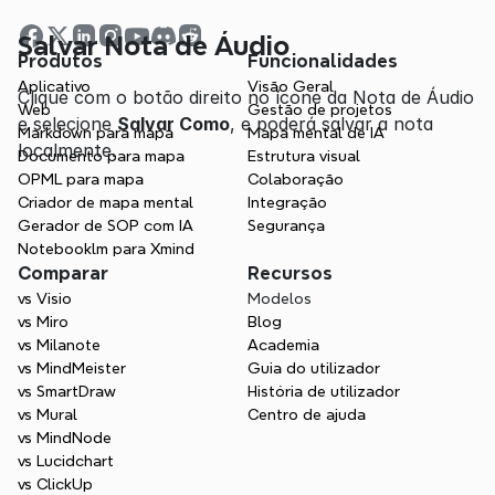
Salvar Nota de Áudio
Produtos
Funcionalidades
Aplicativo
Visão Geral
Clique com o botão direito no ícone da Nota de Áudio 
Web
Gestão de projetos
e selecione 
Salvar Como
, e poderá salvar a nota 
Markdown para mapa
Mapa mental de IA
localmente.
Documento para mapa
Estrutura visual
OPML para mapa
Colaboração
Criador de mapa mental
Integração
Gerador de SOP com IA
Segurança
Notebooklm para Xmind
Comparar
Recursos
vs Visio
Modelos
vs Miro
Blog
vs Milanote
Academia
vs MindMeister
Guia do utilizador
vs SmartDraw
História de utilizador
vs Mural
Centro de ajuda
vs MindNode
vs Lucidchart
vs ClickUp