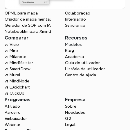
Markdown para mapa
Mapa mental de IA
Documento para mapa
Estrutura visual
OPML para mapa
Colaboração
Criador de mapa mental
Integração
Gerador de SOP com IA
Segurança
Notebooklm para Xmind
Comparar
Recursos
vs Visio
Modelos
vs Miro
Blog
vs Milanote
Academia
vs MindMeister
Guia do utilizador
vs SmartDraw
História de utilizador
vs Mural
Centro de ajuda
vs MindNode
vs Lucidchart
vs ClickUp
Programas
Empresa
Afiliado
Sobre
Parceiro
Novidades
Embaixador
G2
Webinar
Legal