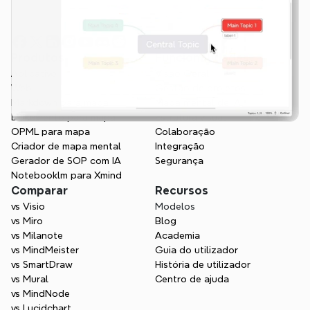
Produtos
Funcionalidades
Aplicativo
Visão Geral
Web
Gestão de projetos
Markdown para mapa
Mapa mental de IA
Documento para mapa
Estrutura visual
OPML para mapa
Colaboração
Criador de mapa mental
Integração
Gerador de SOP com IA
Segurança
Notebooklm para Xmind
Comparar
Recursos
vs Visio
Modelos
vs Miro
Blog
vs Milanote
Academia
vs MindMeister
Guia do utilizador
vs SmartDraw
História de utilizador
vs Mural
Centro de ajuda
vs MindNode
vs Lucidchart