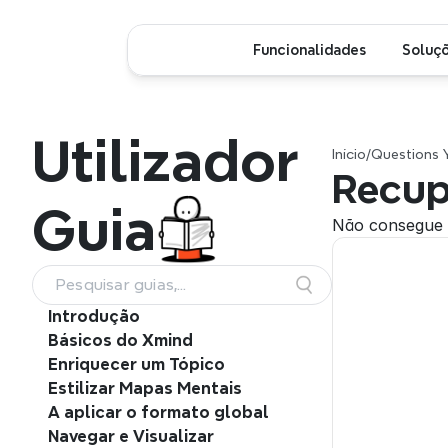
Funcionalidades
Soluç
Utilizador
Início
/
Questions 
Recup
Guia
Não consegue e
Pesquisar guias,
funcionalidades e fluxos de
Introdução
trabalho
Básicos do Xmind
Enriquecer um Tópico
Estilizar Mapas Mentais
A aplicar o formato global
Navegar e Visualizar