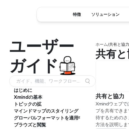
特徴
ソリューション
ユーザー
ホーム
/
共有と協
共有と
ガイド
ガイド、機能、ワークフロー
を検索
はじめに
共有と協力
Xmindの基本
Xmindウェ
トピックの拡
プを共有できま
マインドマップのスタイリング
待するためのさ
グローバルフォーマットを適用中
方法を説明しま
ブラウズと閲覧