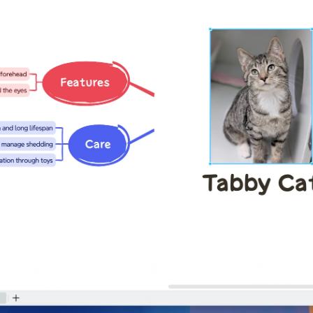
比较
资源
项目
对比 Visio
模板
联盟计划
对比 Miro
博客
渠道合作伙伴