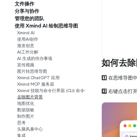
文件操作
分享与协作
管理您的团队
使用 Xmind AI 绘制思维导图
Xmind AI
使用AI创作
激发创意
AI工作分解
AI 生成的待办事项
如何去除
宣传视频
图片转思维导图
1️⃣ 
在思维导图
Xmind ChatGPT 应用
Xmind MCP 服务器
2️⃣ 
右键点击打开
Xmind 技能与命令行界面 (CLI) 命令行工具)
去除图片背景
地图优化
数据脱敏
制作图片
思考
头脑风暴中心
集成