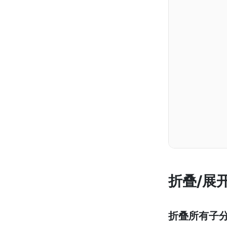
折叠/展
折叠所有子