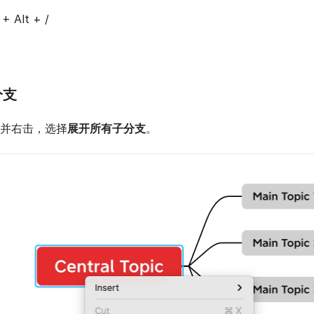
+ Alt + /
分支
并右击，选择
展开所有子分支
。