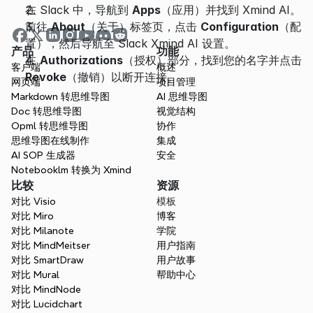
在 Slack 中，导航到 
Apps
（应用）并找到 Xmind AI。
前往 
About
（关于）标签页，点击 
Configuration
（配
置），然后导航至 Slack Xmind AI 设置。
产品
功能
在 
Authorizations
（授权）部分，找到您的名字并点击 
客户端
概述
Revoke
（撤销）以断开连接。
网页端
项目管理
Markdown 转思维导图
AI 思维导图
Doc 转思维导图
视觉结构
Opml 转思维导图
协作
思维导图在线制作
集成
AI SOP 生成器
安全
Notebooklm 转换为 Xmind
比较
资源
对比 Visio
模板
对比 Miro
博客
对比 Milanote
学院
对比 MindMeitser
用户指南
对比 SmartDraw
用户故事
对比 Mural
帮助中心
对比 MindNode
对比 Lucidchart