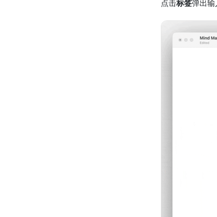
点击
标签
弹出输