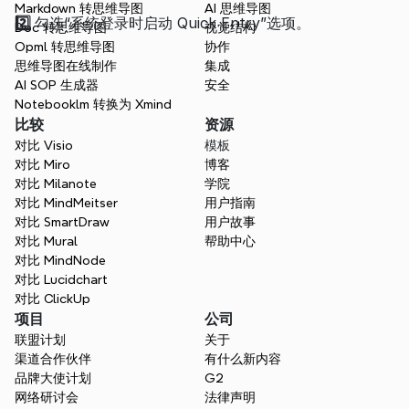
Markdown 转思维导图
AI 思维导图
2️⃣ 
勾选“系统登录时启动 Quick Entry”选项。
Doc 转思维导图
视觉结构
Opml 转思维导图
协作
思维导图在线制作
集成
AI SOP 生成器
安全
Notebooklm 转换为 Xmind
比较
资源
对比 Visio
模板
对比 Miro
博客
对比 Milanote
学院
对比 MindMeitser
用户指南
对比 SmartDraw
用户故事
对比 Mural
帮助中心
对比 MindNode
对比 Lucidchart
对比 ClickUp
项目
公司
联盟计划
关于
渠道合作伙伴
有什么新内容
品牌大使计划
G2
网络研讨会
法律声明