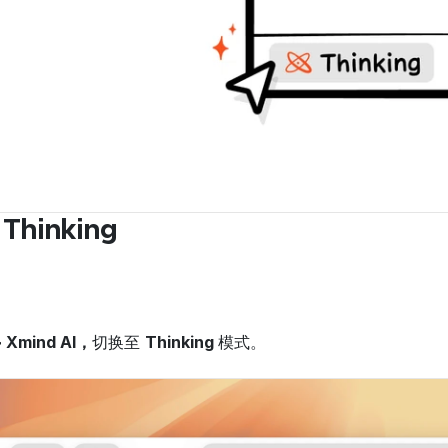
hinking
 Xmind AI，
切换至 
Thinking 
模式。